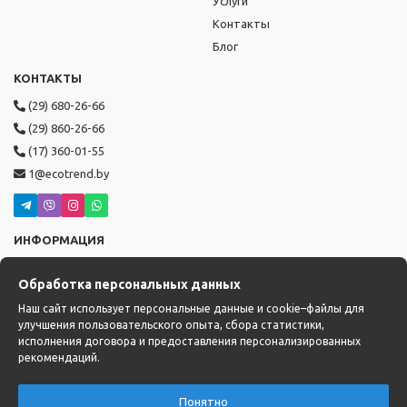
Услуги
Контакты
Блог
КОНТАКТЫ
(29) 680-26-66
(29) 860-26-66
(17) 360-01-55
1@ecotrend.by
ИНФОРМАЦИЯ
Режим работы: пн-пт с 9:00 до 19:00,
Обработка персональных данных
сб-вс с 10:00 до 17:00
Доставка: с 14:00 до 22:00
Наш сайт использует персональные данные и cookie–файлы для
улучшения пользовательского опыта, сбора статистики,
исполнения договора и предоставления персонализированных
рекомендаций.
Понятно
0
0
0