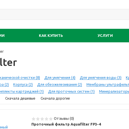
ИИ
КАК КУПИТЬ
УСЛУГИ
ter
lter
ханической очистки
(8)
Для умягчения
(4)
Для умягчения воды
(3)
К
ора
(2)
Корпуса
(2)
Для обезжелезивания
(2)
Мембраны ультрафиль
мплекты картриджей
(1)
Для проточных систем
(1)
Минерализатор
Сначала дешевые
Сначала дорогие
Отзывы (0)
Проточный фильтр Aquafilter FP3-4