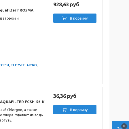
928,63 руб
quafilter FRO5MA
В корзину
изатором и
.
,
,
,
FCPS1
TLC75FT
AICRO
36,36 руб
AQUAFILTER FCSH-56-K
В корзину
ый Chlorgon, а также
о хлора. Удаляет из воды
 ртуть.
0