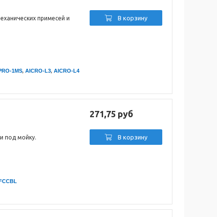
В корзину
механических примесей и
,
,
PRO-1MS
AICRO-L3
AICRO-L4
271,75 руб
В корзину
и под мойку.
FCCBL