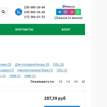
Минск
(29) 680-26-66
(29) 860-26-66
(17) 360-01-55
Заказать звонок
КОНТАКТЫ
БЛОГ
раны
(3)
Для холодной воды
(3)
10SL
(2)
трации
(1)
Накопительные баки
(1)
10SL
(1)
ы
(1)
10BB
(1)
20BB
(1)
Показывать по:
10
14
24
42
287,39 руб