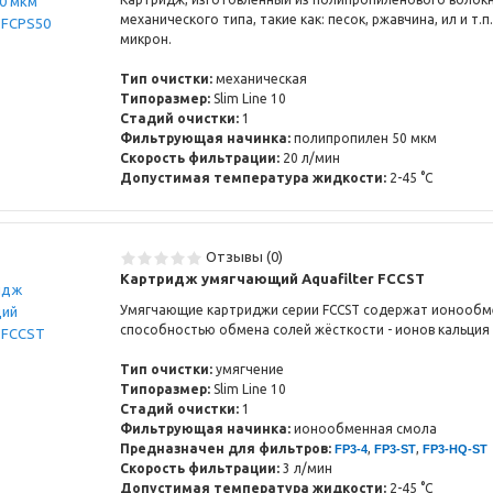
механического типа, такие как: песок, ржавчина, ил и т.п
микрон.
Тип очистки:
механическая
Типоразмер:
Slim Line 10
Стадий очистки:
1
Фильтрующая начинка:
полипропилен 50 мкм
Cкорость фильтрации:
20 л/мин
Допустимая температура жидкости:
2-45 °C
Отзывы (0)
Картридж умягчающий Aquafilter FCCST
Умягчающие картриджи серии FCCST содержат ионообм
способностью обмена солей жёсткости - ионов кальция 
Тип очистки:
умягчение
Типоразмер:
Slim Line 10
Стадий очистки:
1
Фильтрующая начинка:
ионообменная смола
Предназначен для фильтров:
,
,
FP3-4
FP3-ST
FP3-HQ-ST
Cкорость фильтрации:
3 л/мин
Допустимая температура жидкости:
2-45 °C