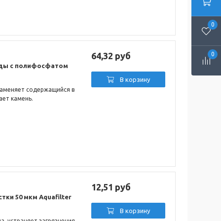
0
0
64,32 руб
оды с полифосфатом
В корзину
заменяет содержащийся в
ает камень.
12,51 руб
ки 50 мкм Aquafilter
В корзину
а, устраняет загрязнения