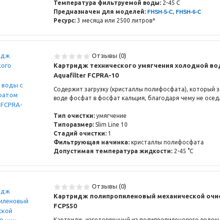
Температура фильтруемой воды:
2-45 С
Предназначен для моделей:
,
FHSH-5-C
FHSH-6-C
Ресурс:
3 месяца или 2500 литров*
Отзывы (0)
Картридж технического умягчения холодной в
Aquafilter FCPRA-10
Cодержит загрузку (кристаллы полифосфата), который 
воде фосфат в фосфат кальция, благодаря чему не осед
Тип очистки:
умягчение
Типоразмер:
Slim Line 10
Стадий очистки:
1
Фильтрующая начинка:
кристаллы полифосфата
Допустимая температура жидкости:
2-45 °C
Отзывы (0)
Картридж полипропиленовый механической очист
FCPS50
Картридж, изготовленный из полипропиленового волокн