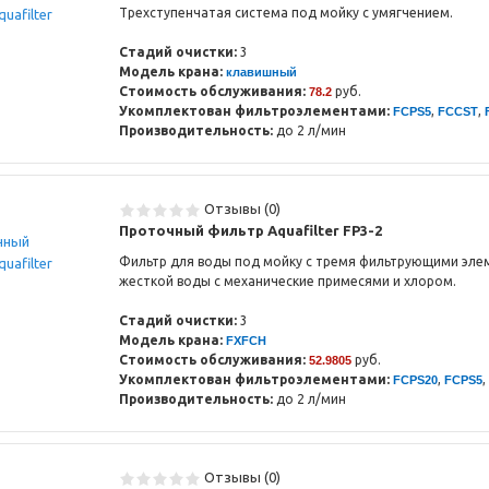
Трехступенчатая система под мойку с умягчением.
Стадий очистки:
3
Модель крана:
клавишный
Стоимость обслуживания:
руб.
78.2
Укомплектован фильтроэлементами:
,
,
FCPS5
FCCST
Производительность:
до 2 л/мин
Отзывы (0)
Проточный фильтр Aquafilter FP3-2
Фильтр для воды под мойку с тремя фильтрующими эле
жесткой воды с механические примесями и хлором.
Стадий очистки:
3
Модель крана:
FXFCH
Стоимость обслуживания:
руб.
52.9805
Укомплектован фильтроэлементами:
,
,
FCPS20
FCPS5
Производительность:
до 2 л/мин
Отзывы (0)