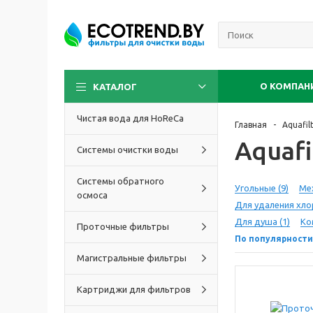
О КОМПАН
КАТАЛОГ
Чистая вода для HoReCa
Главная
Aquafil
Aquafi
Системы очистки воды
Системы обратного
Угольные
(9)
Ме
осмоса
Для удаления хл
Для душа
(1)
Ко
Проточные фильтры
По популярности
Магистральные фильтры
Картриджи для фильтров