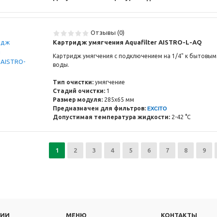
Отзывы (0)
Картридж умягчения Aquafilter AISTRO-L-AQ
Картридж умягчения с подключением на 1/4" к бытовым
воды.
Тип очистки:
умягчение
Стадий очистки:
1
Размер модуля:
285x65 мм
Предназначен для фильтров:
EXCITO
Допустимая температура жидкости:
2-42 °C
1
2
3
4
5
6
7
8
9
РИИ
МЕНЮ
КОНТАКТЫ