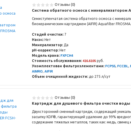
Отзывы (0)
Система обратного осмоса с минерализатором A
Семиступенчатая система обратного осмоса с минерал
биокерамическим картриджем (AIFIR) Aquafilter FRO5MA
Стадий очистки:
7
Насос:
Нет
Минерализатор:
Да
pH-корректор:
Нет
Модель крана:
FXFCH4
Стоимость обслуживания:
руб.
416.6105
Укомплектован фильтроэлементами:
,
,
FCPS5
FCCBL
,
AIMRO
AIFIR
Объем очищенной жидкости:
до 275 л/сут
Отзывы (0)
Картридж для душевого фильтра очистки воды 
Двухсторонний сменный картридж, содержащий уникальн
засыпку KDF®, гарантирующий удаление до 99% вредног
содержание тяжелых металлов, таких как: медь, свинец и