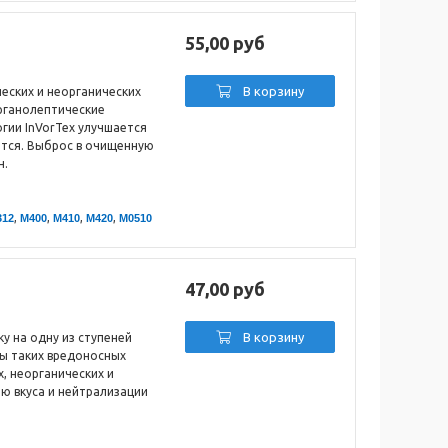
55,00 руб
В корзину
еских и неорганических
органолептические
гии InVorTex улучшается
ется. Выброс в очищенную
н.
,
,
,
,
312
M400
M410
M420
М0510
47,00 руб
В корзину
у на одну из ступеней
ды таких вредоносных
х, неорганических и
ю вкуса и нейтрализации