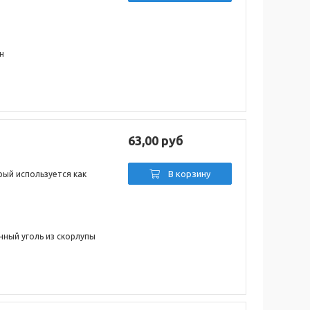
н
63,00 руб
В корзину
рый используется как
нный уголь из скорлупы