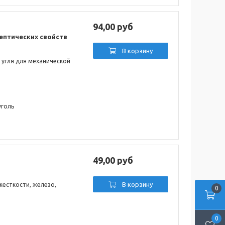
94,00 руб
ептических свойств
В корзину
 угля для механической
уголь
49,00 руб
В корзину
есткости, железо,
0
0