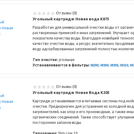
Отзывы (0)
Угольный картридж Новая вода К875
Разработан для универсальной очистки воды от органич
растворенных примесей и иных загрязнений. Улучшает 
показатели качества воды. Благодаря новейшей техноло
качество очистки воды, а ресурс значительно продлева
воду адсорбированных загрязнений полностью исключе
Тип очистки:
угольная
Устанавливаются в фильтры:
,
,
,
,
M200
M300
M305
M310
M
Отзывы (0)
Угольный картридж Новая Вода К205
Картридж устанавливается в питьевые системы под мойк
очистки. Предназначен для устранения из холодной во
загрязнителей, как хлор и его производные, а также ины
органических соединений. Также способствует улучшени
посторонних запахов воды.
Типоразмер:
Slim Line 10