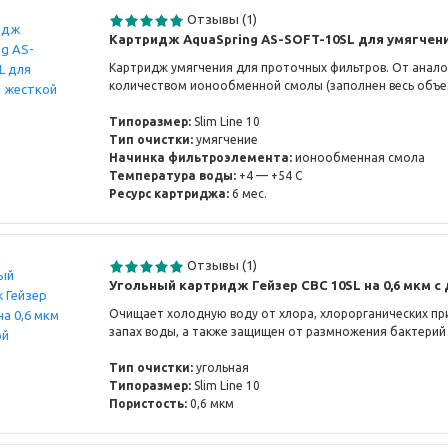
Отзывы (1)
Картридж AquaSpring AS-SOFT-10SL для умягчен
Картридж умягчения для проточных фильтров. От анал
количеством ионообменной смолы (заполнен весь объе
Типоразмер:
Slim Line 10
Тип очистки:
умягчение
Начинка фильтроэлемента:
ионообменная смола
Температура воды:
+4 — +54 С
Ресурс картриджа:
6 мес.
Отзывы (1)
Угольный картридж Гейзер СВС 10SL на 0,6 мкм c
Очищает холодную воду от хлора, хлорорганических при
запах воды, а также защищен от размножения бактерий
Тип очистки:
угольная
Типоразмер:
Slim Line 10
Пористость:
0,6 мкм