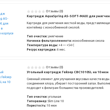
Отзывы (0)
Картридж AquaSpring AS-SOFT-MAXI для умягчен
Картридж для умягчения жесткой воды, представляющи
контейнер с ионообменной смолой.
Тип очистки:
умягчение
Начинка фильтроэлемента:
ионообменная смола
Температура воды:
+4 — +54 С
Ресурс картриджа:
6 мес.
Отзывы (0)
Угольный картридж Гейзер СВС10 10SL на 10 мкм
Сменный элемент для улучшения вкусовых качеств воды
соединения хлора, убирает посторонний запах. Выполне
подходит к фильтрам большинства производителей.
Тип очистки:
угольная
Типоразмер:
Slim Line 10
Пористость:
10 мкм