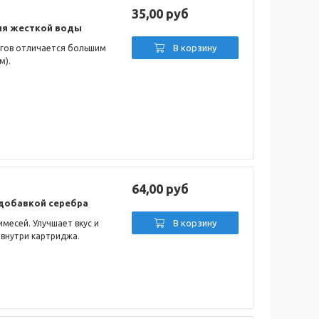
35,00 руб
ия жесткой воды
В корзину
огов отличается большим
м).
64,00 руб
 добавкой серебра
В корзину
месей. Улучшает вкус и
 внутри картриджа.