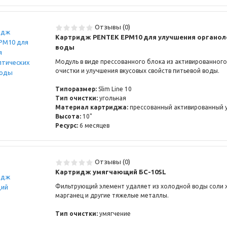
Отзывы (0)
Картридж PENTEK EPM10 для улучшения органол
воды
Модуль в виде прессованного блока из активированного
очистки и улучшения вкусовых свойств питьевой воды.
Типоразмер:
Slim Line 10
Тип очистки:
угольная
Материал картриджа:
прессованный активированный 
Высота:
10"
Ресурс:
6 месяцев
Отзывы (0)
Картридж умягчающий БС-10SL
Фильтрующий элемент удаляет из холодной воды соли ж
марганец и другие тяжелые металлы.
Тип очистки:
умягчение