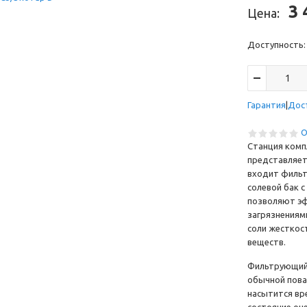
3 
Цена:
Доступность
Гарантия
Дос
О
Станция комп
представляет
входит фильт
солевой бак 
позволяют эф
загрязнениям
соли жесткос
веществ.
Фильтрующий 
обычной повар
насытится вр