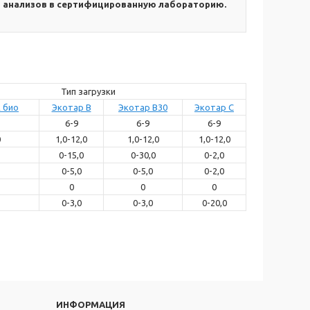
я анализов в сертифицированную лабораторию.
Тип загрузки
А био
Экотар B
Экотар B30
Экотар C
6-9
6-9
6-9
0
1,0-12,0
1,0-12,0
1,0-12,0
0-15,0
0-30,0
0-2,0
0-5,0
0-5,0
0-2,0
0
0
0
0-3,0
0-3,0
0-20,0
ИНФОРМАЦИЯ