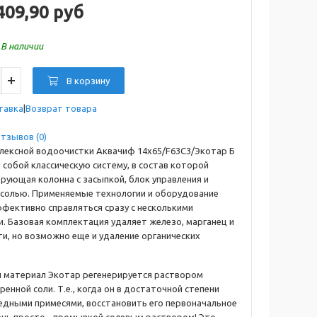
409,90 руб
:
В наличии
В корзину
тавка
Возврат товара
тзывов (0)
лексной водоочистки Аквачиф 14x65/F63С3/Экотар Б
 собой классическую систему, в состав которой
рующая колонна с засыпкой, блок управления и
с солью. Применяемые технологии и оборудование
фективно справляться сразу с несколькими
и. Базовая комплектация удаляет железо, марганец и
ти, но возможно еще и удаление органических
материал Экотар регенерируется раствором
енной соли. Т.е., когда он в достаточной степени
едными примесями, восстановить его первоначальное