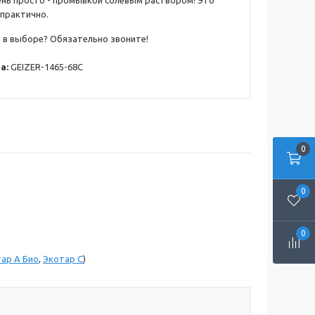
ень просто - промывкой солевым раствором! Это
 практично.
 в выборе? Обязательно звоните!
а:
GEIZER-1465-68C
0
0
0
ар А Био
,
Экотар С
)