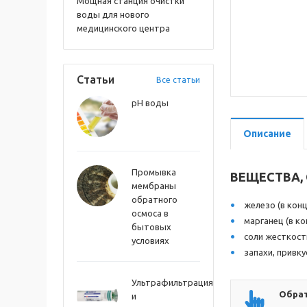
Мощная станция очистки
воды для нового
медицинского центра
Статьи
Все статьи
pH воды
Описание
Промывка
ВЕЩЕСТВА,
мембраны
обратного
железо (в конц
осмоса в
марганец (в ко
бытовых
соли жесткости
условиях
запахи, привку
Ультрафильтрация
Обрат
и