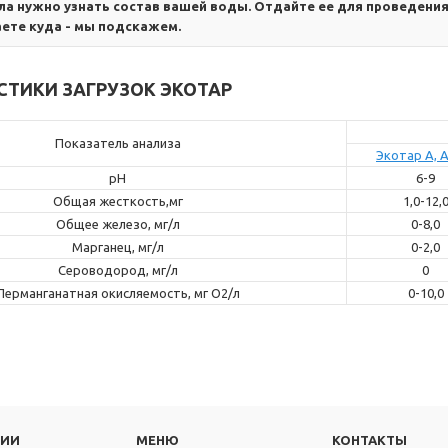
ла нужно узнать состав вашей воды. Отдайте ее для проведени
аете куда - мы подскажем.
СТИКИ ЗАГРУЗОК ЭКОТАР
Показатель анализа
Экотар А, 
pH
6-9
Общая жесткость,мг
1,0-12,
Общее железо, мг/л
0-8,0
Марганец, мг/л
0-2,0
Сероводород, мг/л
0
Перманганатная окисляемость, мг О2/л
0-10,0
РИИ
МЕНЮ
КОНТАКТЫ