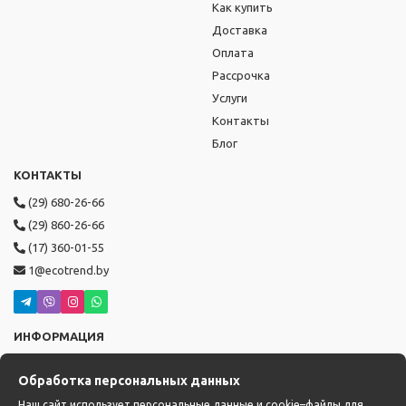
Как купить
Доставка
Оплата
Рассрочка
Услуги
Контакты
Блог
КОНТАКТЫ
(29) 680-26-66
(29) 860-26-66
(17) 360-01-55
1@ecotrend.by
ИНФОРМАЦИЯ
Режим работы: пн-пт с 9:00 до 19:00,
Обработка персональных данных
сб-вс с 10:00 до 17:00
Доставка: с 14:00 до 22:00
Наш сайт использует персональные данные и cookie–файлы для