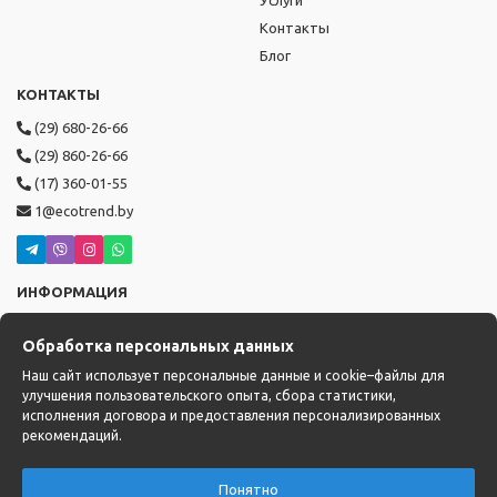
Услуги
Контакты
Блог
КОНТАКТЫ
(29) 680-26-66
(29) 860-26-66
(17) 360-01-55
1@ecotrend.by
ИНФОРМАЦИЯ
Режим работы: пн-пт с 9:00 до 19:00,
Обработка персональных данных
сб-вс с 10:00 до 17:00
Доставка: с 14:00 до 22:00
Наш сайт использует персональные данные и cookie–файлы для
улучшения пользовательского опыта, сбора статистики,
исполнения договора и предоставления персонализированных
рекомендаций.
Понятно
0
0
0