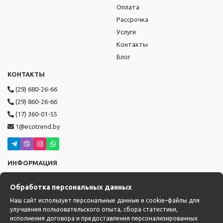
Оплата
Рассрочка
Услуги
Контакты
Блог
КОНТАКТЫ
(29) 680-26-66
(29) 860-26-66
(17) 360-01-55
1@ecotrend.by
ИНФОРМАЦИЯ
Режим работы: пн-пт с 9:00 до 19:00,
Обработка персональных данных
сб-вс с 10:00 до 17:00
Доставка: с 14:00 до 22:00
Наш сайт использует персональные данные и cookie–файлы для
улучшения пользовательского опыта, сбора статистики,
исполнения договора и предоставления персонализированных