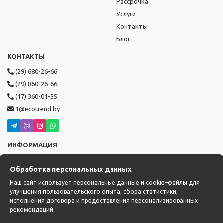
Рассрочка
Услуги
Контакты
Блог
КОНТАКТЫ
(29) 680-26-66
(29) 860-26-66
(17) 360-01-55
1@ecotrend.by
ИНФОРМАЦИЯ
Режим работы: пн-пт с 9:00 до 19:00,
Обработка персональных данных
сб-вс с 10:00 до 17:00
Доставка: с 14:00 до 22:00
Наш сайт использует персональные данные и cookie–файлы для
улучшения пользовательского опыта, сбора статистики,
исполнения договора и предоставления персонализированных
рекомендаций.