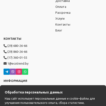
Доставка
Оплата
Рассрочка
Услуги
Контакты
Блог
КОНТАКТЫ
(29) 680-26-66
(29) 860-26-66
(17) 360-01-55
1@ecotrend.by
ИНФОРМАЦИЯ
Режим работы: пн-пт с 9:00 до 19:00,
Обработка персональных данных
сб-вс с 10:00 до 17:00
Доставка: с 14:00 до 22:00
Наш сайт использует персональные данные и cookie–файлы для
улучшения пользовательского опыта, сбора статистики,