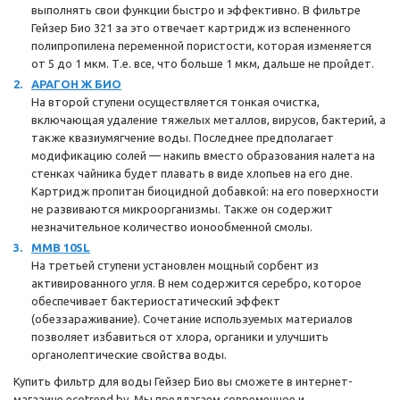
выполнять свои функции быстро и эффективно. В фильтре
Гейзер Био 321 за это отвечает картридж из вспененного
полипропилена переменной пористости, которая изменяется
от 5 до 1 мкм. Т.е. все, что больше 1 мкм, дальше не пройдет.
АРАГОН Ж БИО
На второй ступени осуществляется тонкая очистка,
включающая удаление тяжелых металлов, вирусов, бактерий, а
также квазиумягчение воды. Последнее предполагает
модификацию солей — накипь вместо образования налета на
стенках чайника будет плавать в виде хлопьев на его дне.
Картридж пропитан биоцидной добавкой: на его поверхности
не развиваются микроорганизмы. Также он содержит
незначительное количество ионообменной смолы.
ММВ 10SL
На третьей ступени установлен мощный сорбент из
активированного угля. В нем содержится серебро, которое
обеспечивает бактериостатический эффект
(обеззараживание). Сочетание используемых материалов
позволяет избавиться от хлора, органики и улучшить
органолептические свойства воды.
Купить фильтр для воды Гейзер Био вы сможете в интернет-
магазине ecotrend.by. Мы предлагаем современное и