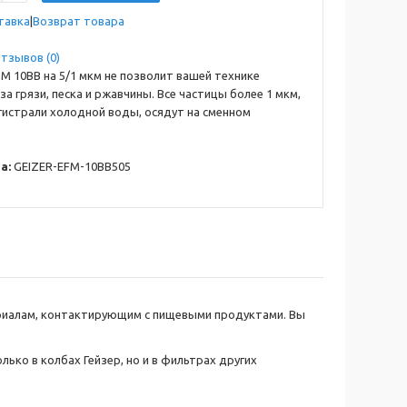
тавка
Возврат товара
тзывов (0)
 10BB на 5/1 мкм не позволит вашей технике
за грязи, песка и ржавчины. Все частицы более 1 мкм,
гистрали холодной воды, осядут на сменном
а:
GEIZER-EFM-10BB505
риалам, контактирующим с пищевыми продуктами. Вы
ько в колбах Гейзер, но и в фильтрах других