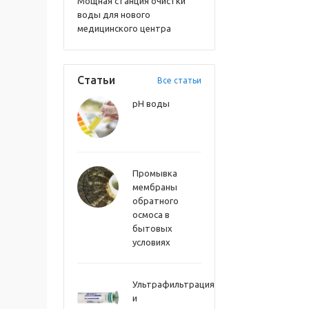
Мощная станция очистки
воды для нового
медицинского центра
Статьи
Все статьи
pH воды
Промывка
мембраны
обратного
осмоса в
бытовых
условиях
Ультрафильтрация
и