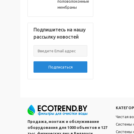
половолоконные
мембраны
Подпишитесь на нашу
рассылку новостей
Подписаться
КАТЕГО
Чистая в
Продажа, монтаж и обслуживание
Системы 
оборудования для 1000 объектов и 127
Системы 
тыс. физических лиц в Беларуси.