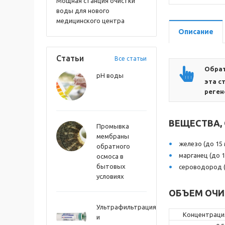
Мощная станция очистки
воды для нового
медицинского центра
Описание
Статьи
Все статьи
Обрат
pH воды
эта с
реген
ВЕЩЕСТВА,
Промывка
мембраны
железо (до 15 
обратного
марганец (до 1
осмоса в
бытовых
сероводород (
условиях
ОБЪЕМ ОЧИЩ
Ультрафильтрация
Концентраци
и