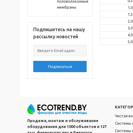
0,5
половолоконные
мембраны
1,0
1,5
2,0
3,0
Подпишитесь на нашу
4,0
рассылку новостей
5,0
Подписаться
КАТЕГО
Чистая в
Продажа, монтаж и обслуживание
Системы 
оборудования для 1000 объектов и 127
Системы 
тыс. физических лиц в Беларуси.