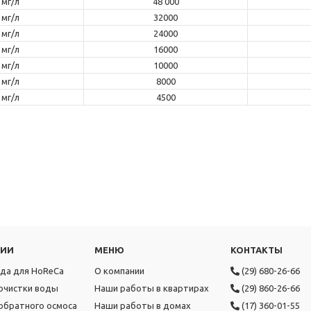
 мг/л
48 000
 мг/л
32000
 мг/л
24000
 мг/л
16000
 мг/л
10000
 мг/л
8000
 мг/л
4500
РИИ
МЕНЮ
КОНТАКТЫ
ода для HoReCa
О компании
(29) 680-26-66
очистки воды
Наши работы в квартирах
(29) 860-26-66
обратного осмоса
Наши работы в домах
(17) 360-01-55