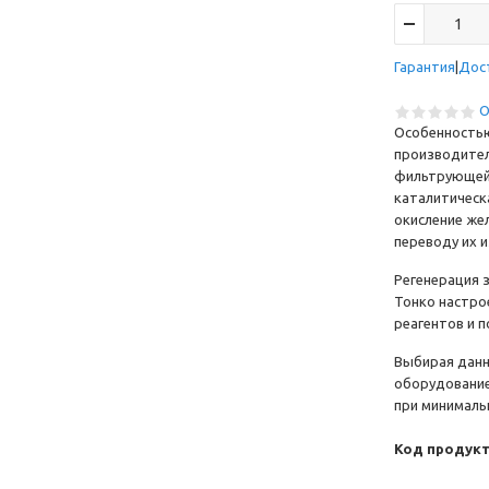
Гарантия
Дос
О
Особенностью
производител
фильтрующей 
каталитическ
окисление жел
переводу их 
Регенерация 
Тонко настро
реагентов и 
Выбирая данну
оборудовани
при минималь
Код продукт