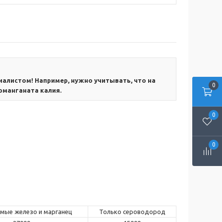
алистом! Например, нужно учитывать, что на
0
рманганата калия.
0
0
мые железо и марганец
Только сероводород