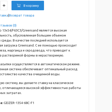
В корзину
тавка
Возврат товара
тзывов (0)
 13x54/F63C3/Greensand является высокая
ьность, обусловленная большим объемом
среды. В качестве последней используется
ая загрузка Greensand. С ее помощью происходит
еза, марганца и серодовода, что приводит к
из растворимой формы в нерастворимую.
засыпки осуществляется в автоматическом режиме.
енная система обеспечивает оптимальный расход
постоянство качества очищенной воды.
ю систему, вы делаете ставку на классическое
е, отличающееся высокой эффективностью работы
ных затратах.
а:
GEIZER-1354-68C-F1