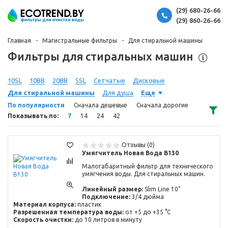
(29) 680-26-66
(29) 860-26-66
Главная
Магистральные фильтры
Для стиральной машины
Фильтры для стиральных машин
10SL
10BB
20BB
5SL
Сетчатые
Дисковые
Для стиральной машины
Для душа
Еще
По популярности
Сначала дешевые
Сначала дорогие
Показывать по:
7
14
24
42
Отзывы (0)
Умягчитель Новая Вода В130
Малогабаритный фильтр для технического
умягчения воды. Для стиральных машин.
Линейный размер:
Slim Line 10"
Подключение:
3/4 дюйма
Материал корпуса:
пластик
Разрешенная температура воды:
от +5 до +35 °C
Скорость очистки:
до 10 литров в минуту