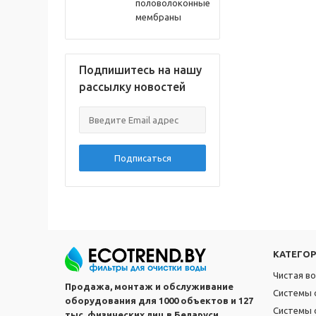
половолоконные
мембраны
Подпишитесь на нашу
рассылку новостей
Подписаться
КАТЕГО
Чистая в
Продажа, монтаж и обслуживание
Системы 
оборудования для 1000 объектов и 127
Системы 
тыс. физических лиц в Беларуси.