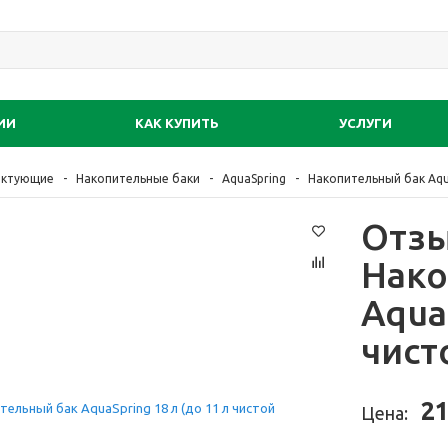
ИИ
КАК КУПИТЬ
УСЛУГИ
ектующие
Накопительные баки
AquaSpring
Накопительный бак Aqua
Отзы
Нако
Aqua
чист
21
Цена: