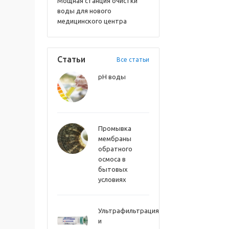
Мощная станция очистки
воды для нового
медицинского центра
Статьи
Все статьи
pH воды
Промывка
мембраны
обратного
осмоса в
бытовых
условиях
Ультрафильтрация
и