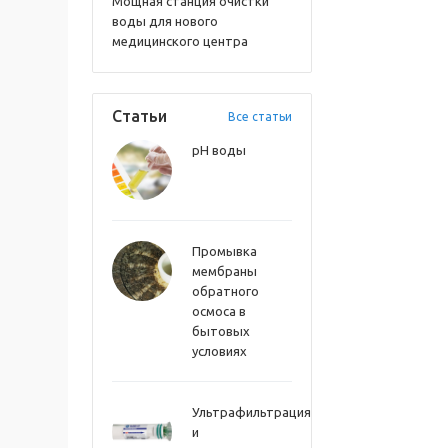
Мощная станция очистки
воды для нового
медицинского центра
Статьи
Все статьи
pH воды
Промывка
мембраны
обратного
осмоса в
бытовых
условиях
Ультрафильтрация
и