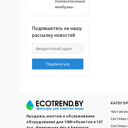
половолоконные
мембраны
Подпишитесь на нашу
рассылку новостей
Подписаться
КАТЕГО
Чистая в
Продажа, монтаж и обслуживание
Системы 
оборудования для 1000 объектов и 127
Системы 
тыс. физических лиц в Беларуси.