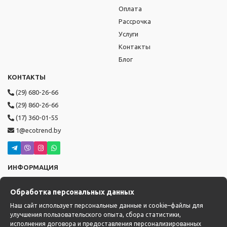
Оплата
Рассрочка
Услуги
Контакты
Блог
КОНТАКТЫ
(29) 680-26-66
(29) 860-26-66
(17) 360-01-55
1@ecotrend.by
ИНФОРМАЦИЯ
Режим работы: пн-пт с 9:00 до 19:00,
Обработка персональных данных
сб-вс с 10:00 до 17:00
Доставка: с 14:00 до 22:00
Наш сайт использует персональные данные и cookie–файлы для
улучшения пользовательского опыта, сбора статистики,
исполнения договора и предоставления персонализированных