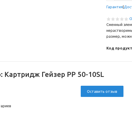
Гарантия
Дос
О
Сменный элем
нерастворимы
размер, можн
Код продукт
о:
Картридж Гейзер PP 50-10SL
Оставить отзыв
тариев