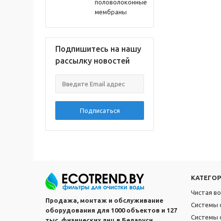
половолоконные
мембраны
Подпишитесь на нашу
рассылку новостей
Подписаться
КАТЕГО
Чистая в
Продажа, монтаж и обслуживание
Системы 
оборудования для 1000 объектов и 127
Системы 
тыс. физических лиц в Беларуси.