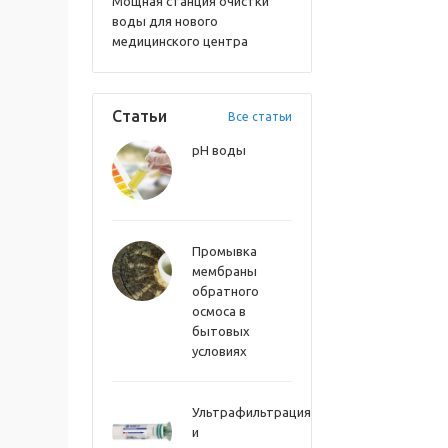
Мощная станция очистки
воды для нового
медицинского центра
Статьи
Все статьи
pH воды
Промывка
мембраны
обратного
осмоса в
бытовых
условиях
Ультрафильтрация
и