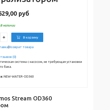
629,00 руб
:
В наличии
В корзину
тавка
Возврат товара
тзывов (0)
ическая система с насосом, не требующая установки
го бака.
а:
NEW-WATER-OD360
smos Stream OD360
ром