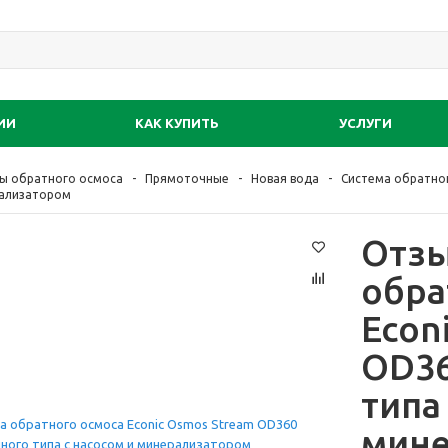
ИИ
КАК КУПИТЬ
УСЛУГИ
ы обратного осмоса
Прямоточные
Новая вода
Система обратно
рализатором
Отзы
обра
Econ
OD36
типа
мине