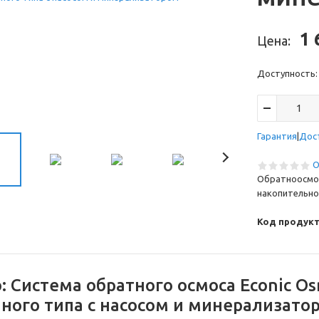
1 
Цена:
Доступность
Гарантия
Дос
О
Обратноосмот
накопительно
Код продукт
о:
Система обратного осмоса Econic O
ного типа с насосом и минерализато