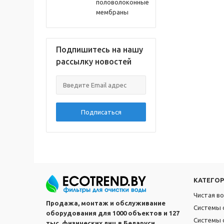
половолоконные
мембраны
Подпишитесь на нашу
рассылку новостей
Подписаться
КАТЕГО
Чистая в
Продажа, монтаж и обслуживание
Системы 
оборудования для 1000 объектов и 127
Системы 
тыс. физических лиц в Беларуси.