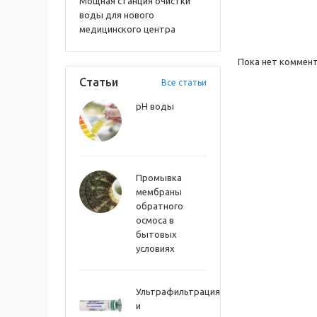
Мощная станция очистки
воды для нового
медицинского центра
Пока нет коммен
Статьи
Все статьи
pH воды
Промывка
мембраны
обратного
осмоса в
бытовых
условиях
Ультрафильтрация
и